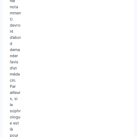
nie
nota
mmen
t)
devro
nt
d’abor
d
dema
nder
l’avis
d’un
méde
cin.
Par
ailleur
s, si
le
sophr
ologu
e est
là
pour