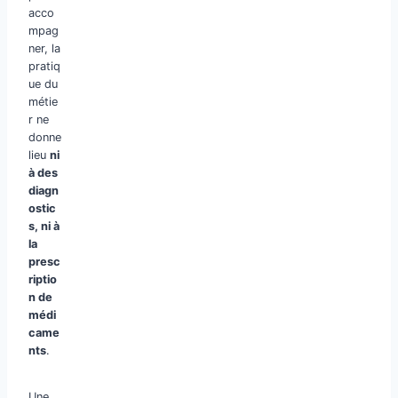
acco
mpag
ner, la
pratiq
ue du
métie
r ne
donne
lieu
ni
à des
diagn
ostic
s, ni à
la
presc
riptio
n de
médi
came
nts
.
Une