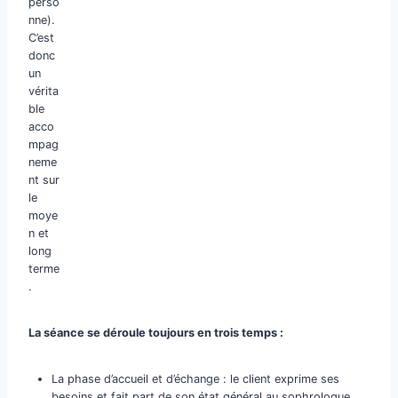
perso
nne).
C’est
donc
un
vérita
ble
acco
mpag
neme
nt sur
le
moye
n et
long
terme
.
La séance se déroule toujours en trois temps :
La phase d’accueil et d’échange : le client exprime ses
besoins et fait part de son état général au sophrologue.