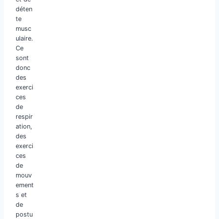
déten
te
musc
ulaire.
Ce
sont
donc
des
exerci
ces
de
respir
ation,
des
exerci
ces
de
mouv
ement
s et
de
postu