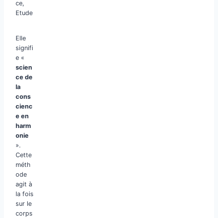
ce,
Etude
Elle
signifi
e «
scien
ce de
la
cons
cienc
e en
harm
onie
».
Cette
méth
ode
agit à
la fois
sur le
corps