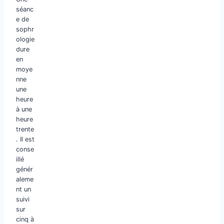
séanc
e de
sophr
ologie
dure
en
moye
nne
une
heure
à une
heure
trente
. Il est
conse
illé
génér
aleme
nt un
suivi
sur
cinq à