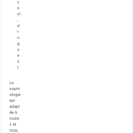
c
o
ol
,
d
r
o
g
u
e
s
)
La
sophr
ologie
est
adapt
ée à
toute
s et
tous,