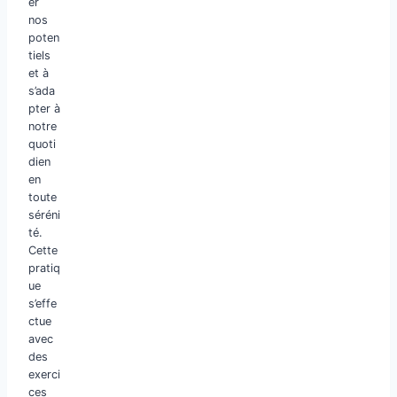
er
nos
poten
tiels
et à
s’ada
pter à
notre
quoti
dien
en
toute
séréni
té.
Cette
pratiq
ue
s’effe
ctue
avec
des
exerci
ces