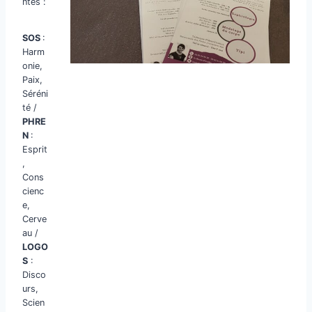
ntes :
SOS
:
Harm
onie,
Paix,
Séréni
té /
PHRE
N
:
Esprit
,
Cons
cienc
e,
Cerve
au /
LOGO
S
:
Disco
urs,
Scien