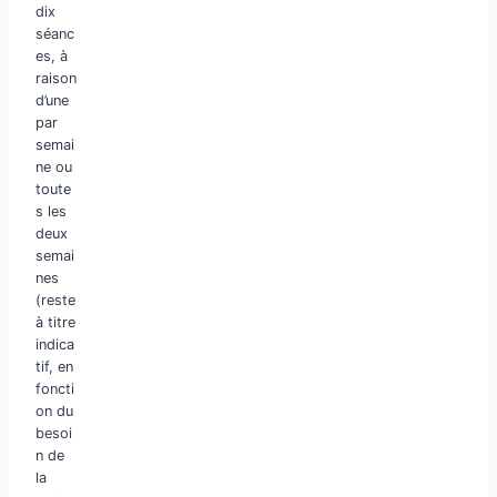
dix
séanc
es, à
raison
d’une
par
semai
ne ou
toute
s les
deux
semai
nes
(reste
à titre
indica
tif, en
foncti
on du
besoi
n de
la