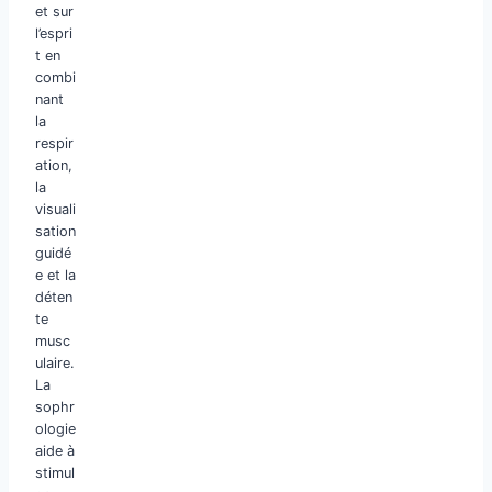
et sur
l’espri
t en
combi
nant
la
respir
ation,
la
visuali
sation
guidé
e et la
déten
te
musc
ulaire.
La
sophr
ologie
aide à
stimul