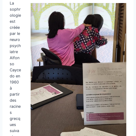
La
sophr
ologie
est
créée
par le
neuro
psych
iatre
Alfon
so
Cayce
do en
1960
à
partir
des
racine
s
grecq
ues
suiva