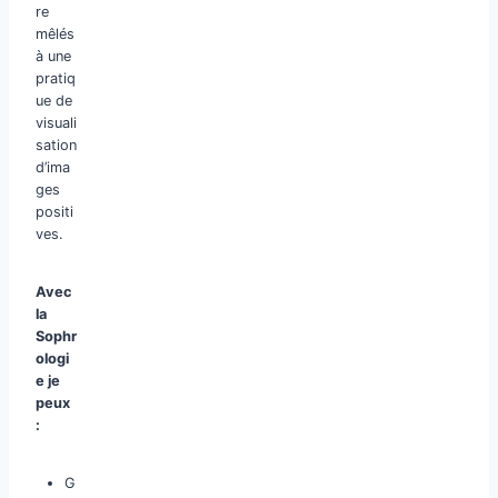
re
mêlés
à une
pratiq
ue de
visuali
sation
d’ima
ges
positi
ves.
Avec
la
Sophr
ologi
e je
peux
:
G